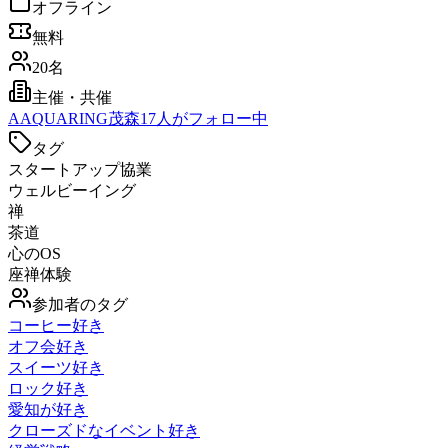
オフライン
無料
20名
主催・共催
A
AQUARING茂森
17
人がフォロー中
タグ
スタートアップ協業
ウェルビーイング
禅
茶道
心のOS
座禅体験
参加者のタグ
コーヒー好き
オフ会好き
スイーツ好き
ロック好き
愛知が好き
クローズドなイベント好き