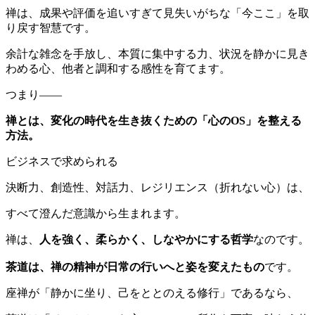
禅は、成果や評価を追いすぎて見失いがちな「今ここ」を取
り戻す智慧です。
余計な雑念を手放し、本質に集中する力、状況を静かに見き
わめる心、他者と調和する感性を育てます。
つまり――
禅とは、変化の時代を生き抜くための「心のOS」を整える
方法。
ビジネスで求められる
決断力、創造性、対話力、レジリエンス（折れない心）は、
すべて澄んだ意識から生まれます。
禅は、
人を強く、柔らかく、しなやかにする哲学
なのです。
茶道は、禅の精神が日常の行いへと姿を変えたもの
です。
座禅が「静かに坐り、己をととのえる修行」であるなら、