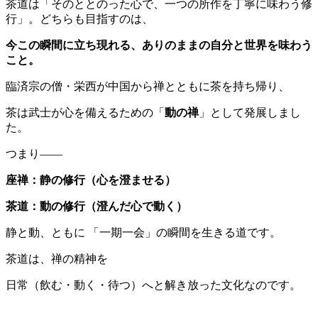
茶道は「そのととのった心で、一つの所作を丁寧に味わう修
行」。どちらも目指すのは、
今この瞬間に立ち現れる、ありのままの自分と世界を味わう
こと。
臨済宗の僧・栄西が中国から禅とともに茶を持ち帰り、
茶は武士が心を備えるための「
動の禅
」として発展しまし
た。
つまり――
座禅：静の修行（心を澄ませる）
茶道：動の修行（澄んだ心で動く）
静と動、ともに 「一期一会」の瞬間を生きる道です。
茶道は、禅の精神を
日常（飲む・動く・待つ）へと解き放った文化なのです。