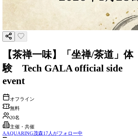
【茶禅一味】「坐禅/茶道」体
験 Tech GALA official side
event
オフライン
無料
20名
主催・共催
A
AQUARING茂森
17
人がフォロー中