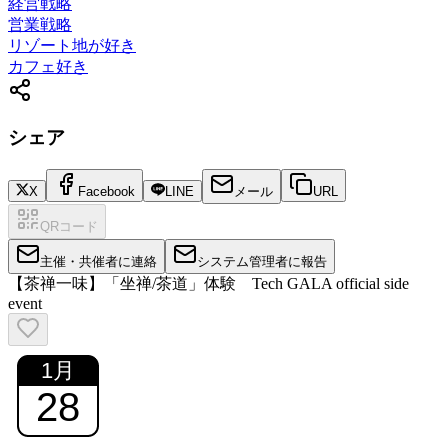
経営戦略
営業戦略
リゾート地が好き
カフェ好き
シェア
X
Facebook
LINE
メール
URL
QRコード
主催・共催者に連絡
システム管理者に報告
【茶禅一味】「坐禅/茶道」体験 Tech GALA official side
event
1
月
28