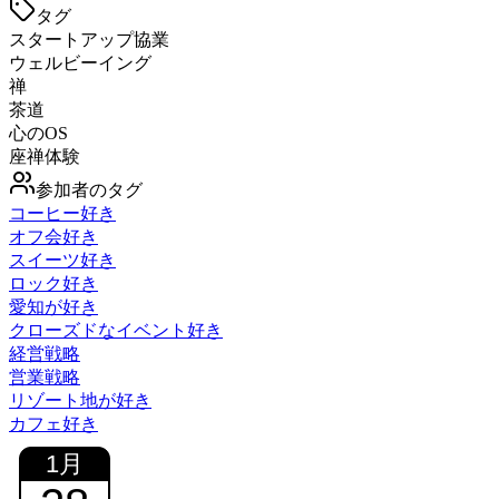
タグ
スタートアップ協業
ウェルビーイング
禅
茶道
心のOS
座禅体験
参加者のタグ
コーヒー好き
オフ会好き
スイーツ好き
ロック好き
愛知が好き
クローズドなイベント好き
経営戦略
営業戦略
リゾート地が好き
カフェ好き
1
月