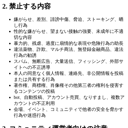
2. 禁止する内容
嫌がらせ、差別、誹謗中傷、脅迫、ストーキング、晒
し行為
性的な嫌がらせ、望まない接触の強要、未成年に不適
切な内容
暴力的、残虐、過度に扇情的な表現や危険行為の助長
違法薬物、詐欺、マルチ商法、無登録金融商品、違法
行為の勧誘
スパム、無断広告、大量送信、フィッシング、外部サ
イトへの不正誘導
本人の同意なく個人情報、連絡先、非公開情報を投稿
または共有する行為
著作権、商標権、肖像権その他第三者の権利を侵害す
るコンテンツの投稿
bot、自動投稿、アカウント売買、なりすまし、複数ア
カウントの不正利用
会場、イベント、コミュニティで他者の安全を脅かす
行為や迷惑行為