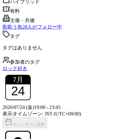
ハイブリッド
有料
主催・共催
歌
歌う魚
28
人がフォロー中
タグ
タグはありません
参加者のタグ
ロック好き
7
月
24
2026/07/24 (金)
19:00
-
23:45
表示タイムゾーン: JST (UTC+09:00)
カレンダーに追加