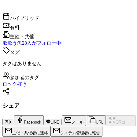
ハイブリッド
有料
主催・共催
歌
歌う魚
28
人がフォロー中
タグ
タグはありません
参加者のタグ
ロック好き
シェア
X
Facebook
LINE
メール
URL
QRコード
主催・共催者に連絡
システム管理者に報告