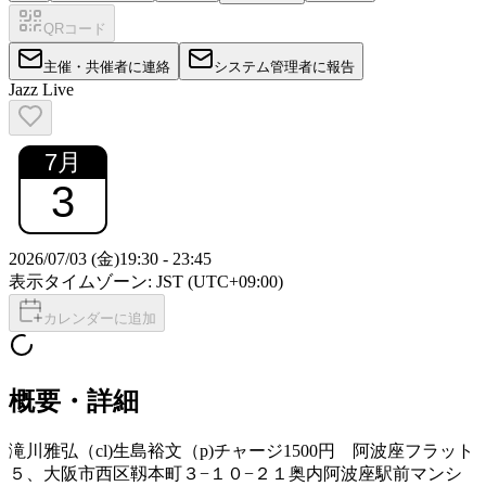
QRコード
主催・共催者に連絡
システム管理者に報告
Jazz Live
7
月
3
2026/07/03 (金)
19:30
-
23:45
表示タイムゾーン: JST (UTC+09:00)
カレンダーに追加
概要・詳細
滝川雅弘（cl)生島裕文（p)チャージ1500円 阿波座フラット
５、大阪市西区靱本町３−１０−２１奥内阿波座駅前マンシ