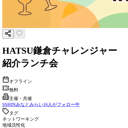
HATSU鎌倉チャレンジャー
紹介ランチ会
オフライン
無料
主催・共催
S
SHINみなとみらい
16
人がフォロー中
タグ
ネットワーキング
地域活性化