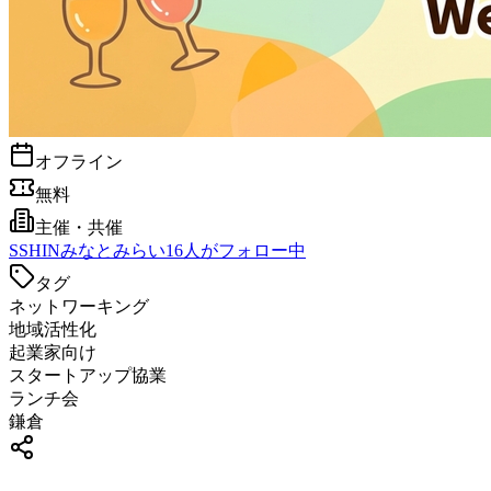
オフライン
無料
主催・共催
S
SHINみなとみらい
16
人がフォロー中
タグ
ネットワーキング
地域活性化
起業家向け
スタートアップ協業
ランチ会
鎌倉