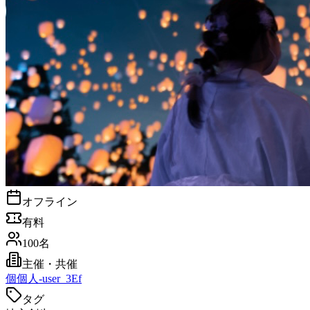
オフライン
有料
100名
主催・共催
個
個人-user_3Ef
タグ