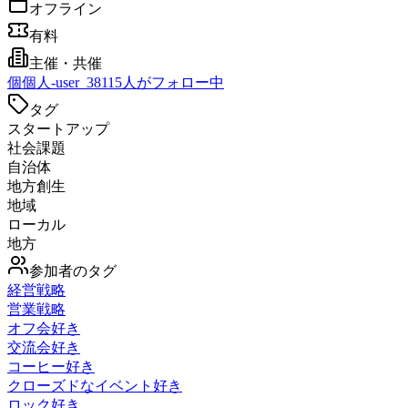
オフライン
有料
主催・共催
個
個人-user_381
15
人がフォロー中
タグ
スタートアップ
社会課題
自治体
地方創生
地域
ローカル
地方
参加者のタグ
経営戦略
営業戦略
オフ会好き
交流会好き
コーヒー好き
クローズドなイベント好き
ロック好き