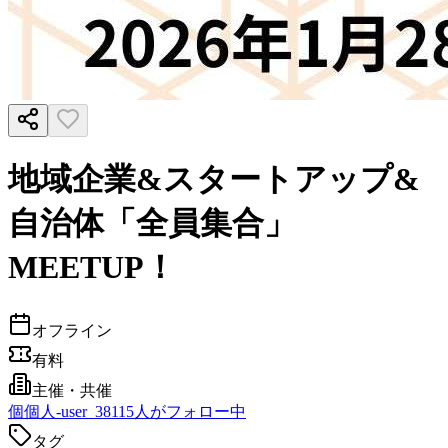
地域企業&スタートアップ&
自治体「全員集合」
MEETUP！
オフライン
有料
主催・共催
個
個人-user_381
15
人がフォロー中
タグ