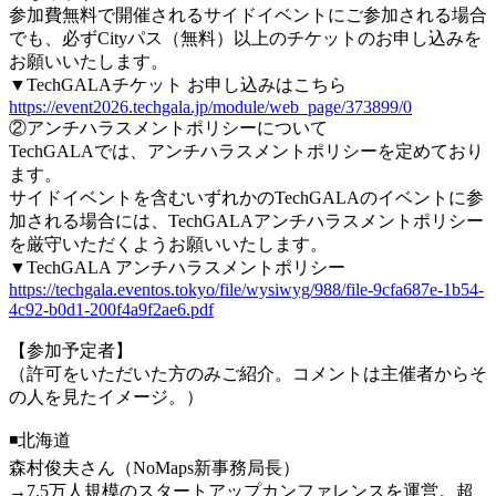
参加費無料で開催されるサイドイベントにご参加される場合
でも、必ずCityパス（無料）以上のチケットのお申し込みを
お願いいたします。
▼TechGALAチケット お申し込みはこちら
https://event2026.techgala.jp/module/web_page/373899/0
②アンチハラスメントポリシーについて
TechGALAでは、アンチハラスメントポリシーを定めており
ます。
サイドイベントを含むいずれかのTechGALAのイベントに参
加される場合には、TechGALAアンチハラスメントポリシー
を厳守いただくようお願いいたします。
▼TechGALA アンチハラスメントポリシー
https://techgala.eventos.tokyo/file/wysiwyg/988/file-9cfa687e-1b54-
4c92-b0d1-200f4a9f2ae6.pdf
【参加予定者】
（許可をいただいた方のみご紹介。コメントは主催者からそ
の人を見たイメージ。）
◾️北海道
森村俊夫さん（NoMaps新事務局長）
→7.5万人規模のスタートアップカンファレンスを運営。超