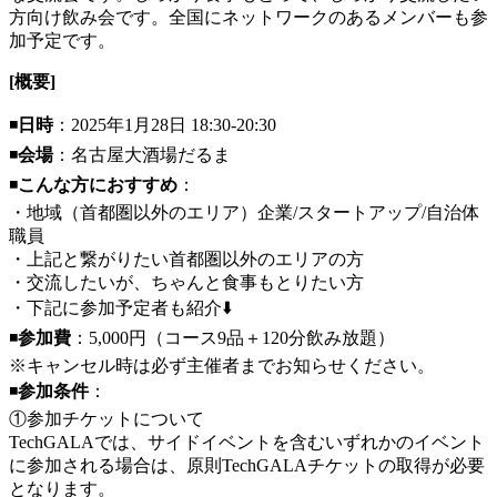
方向け飲み会です。全国にネットワークのあるメンバーも参
加予定です。
​[概要]
​◾️
日時
：2025年1月28日 18:30-20:30
◾️
会場
：名古屋大酒場だるま
◾️
こんな方におすすめ
：
・地域（首都圏以外のエリア）企業/スタートアップ/自治体
職員
・上記と繋がりたい首都圏以外のエリアの方
・交流したいが、ちゃんと食事もとりたい方
・下記に参加予定者も紹介⬇️
◾️
参加費
：5,000円（コース9品＋120分飲み放題）
※キャンセル時は必ず主催者までお知らせください。
◾️
参加条件
：
①参加チケットについて
TechGALAでは、サイドイベントを含むいずれかのイベント
に参加される場合は、原則TechGALAチケットの取得が必要
となります。