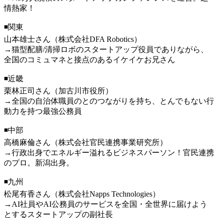
情熱家！
◾️関東
山本雄士さん（株式会社DFA Robotics）
→猫型配膳/清掃ロボのスタートアップ役員でありながら、
全国のコミュマネと接点のあるイケイケお兄さん
◾️近畿
栗林正司さん（加古川市役所）
→全国の自治体職員のとのつながりを持ち、とんでもない行
動力を持つ最強公務員
◾️中部
高橋麻倫さん（株式会社官民連携事業研究所）
→行政出身でエネルギー溢れるビジネスパーソン！官民連携
のプロ。新潟出身。
◾️九州
松尾有香さん（株式会社Napps Technologies）
→AI社員やAI公務員のサービスを全国・全世界に届けよう
とするスタートアップの副社長