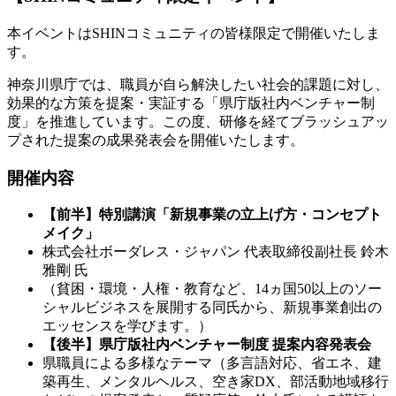
本イベントはSHINコミュニティの皆様限定で開催いたしま
す。
神奈川県庁では、職員が自ら解決したい社会的課題に対し、
効果的な方策を提案・実証する「県庁版社内ベンチャー制
度」を推進しています。この度、研修を経てブラッシュアッ
プされた提案の成果発表会を開催いたします。
開催内容
【前半】特別講演「新規事業の立上げ方・コンセプト
メイク」
株式会社ボーダレス・ジャパン 代表取締役副社長 鈴木
雅剛 氏
（貧困・環境・人権・教育など、14ヵ国50以上のソー
シャルビジネスを展開する同氏から、新規事業創出の
エッセンスを学びます。）
【後半】県庁版社内ベンチャー制度 提案内容発表会
県職員による多様なテーマ（多言語対応、省エネ、建
築再生、メンタルヘルス、空き家DX、部活動地域移行