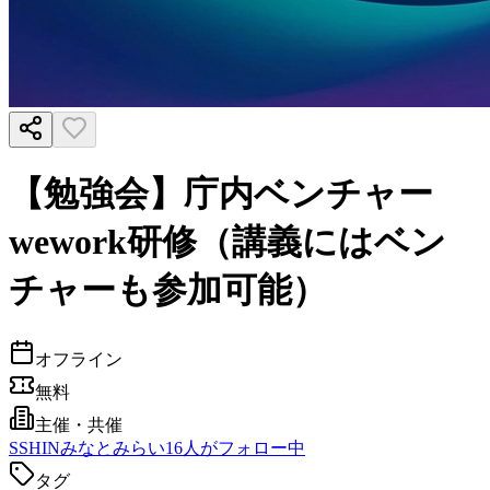
【勉強会】庁内ベンチャー
wework研修（講義にはベン
チャーも参加可能）
オフライン
無料
主催・共催
S
SHINみなとみらい
16
人がフォロー中
タグ