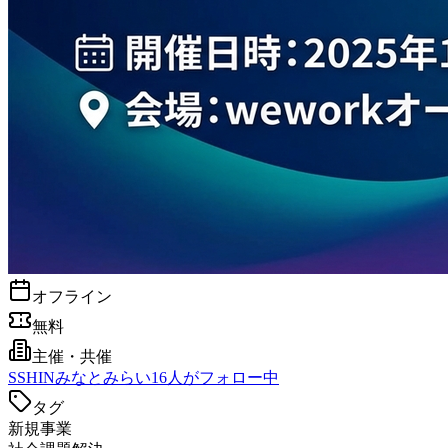
オフライン
無料
主催・共催
S
SHINみなとみらい
16
人がフォロー中
タグ
新規事業