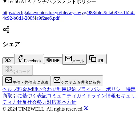
▼TechGALA アンチハラスメントポリシー
https://techgala.eventos.tokyo/file/wysiwyg/988/file-9cfa687e-1b54-
4c92-b0d1-200f4a9f2ae6.pdf
シェア
X
Facebook
LINE
メール
URL
QRコード
主催・共催者に連絡
システム管理者に報告
ヘルプ
料金
お問い合わせ
利用規約
プライバシーポリシー
特定
商取引に基づく表記
コミュニティガイドライン
情報セキュリ
ティ方針
反社会勢力対応基本方針
© 2024 TIMEWELL. All rights reserved.