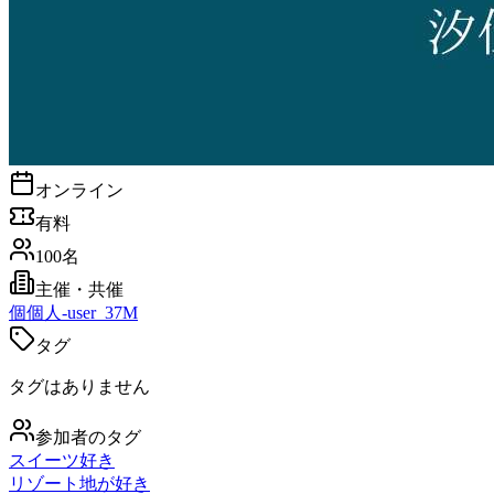
オンライン
有料
100名
主催・共催
個
個人-user_37M
タグ
タグはありません
参加者のタグ
スイーツ好き
リゾート地が好き