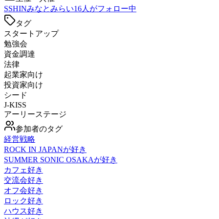
S
SHINみなとみらい
16
人がフォロー中
タグ
スタートアップ
勉強会
資金調達
法律
起業家向け
投資家向け
シード
J-KISS
アーリーステージ
参加者のタグ
経営戦略
ROCK IN JAPANが好き
SUMMER SONIC OSAKAが好き
カフェ好き
交流会好き
オフ会好き
ロック好き
ハウス好き