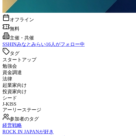
オフライン
無料
主催・共催
S
SHINみなとみらい
16
人がフォロー中
タグ
スタートアップ
勉強会
資金調達
法律
起業家向け
投資家向け
シード
J-KISS
アーリーステージ
参加者のタグ
経営戦略
ROCK IN JAPANが好き