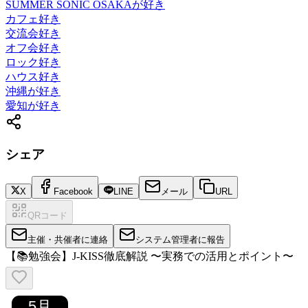
SUMMER SONIC OSAKAが好き
カフェ好き
交流会好き
オフ会好き
ロック好き
ハウス好き
沖縄が好き
愛知が好き
シェア
X
Facebook
LINE
メール
URL
QRコード
主催・共催者に連絡
システム管理者に報告
【📚勉強会】J-KISS徹底解説 〜実務での活用とポイント〜
5
月