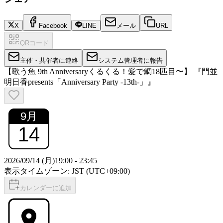
X
Facebook
LINE
メール
URL
QRコード
主催・共催者に連絡
システム管理者に報告
【歌う魚 9th Anniversaryくるくる！愛で鯛18匹目〜】 『門並
明日香presents「Anniversary Party -13th-」』
9
月
14
2026/09/14 (月)
19:00
-
23:45
表示タイムゾーン: JST (UTC+09:00)
カレンダーに追加