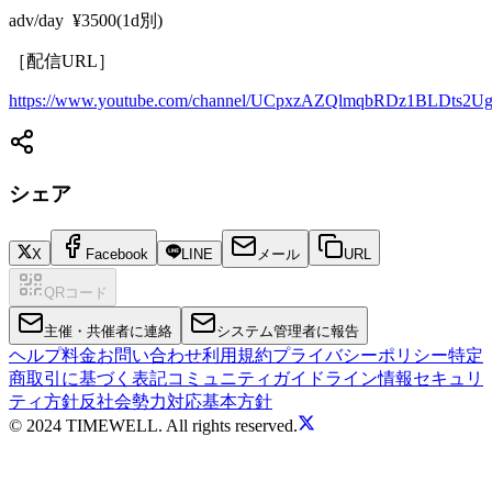
adv/day ¥3500(1d別)
［配信URL］
https://www.youtube.com/channel/UCpxzAZQlmqbRDz1BLDts2U
シェア
X
Facebook
LINE
メール
URL
QRコード
主催・共催者に連絡
システム管理者に報告
ヘルプ
料金
お問い合わせ
利用規約
プライバシーポリシー
特定
商取引に基づく表記
コミュニティガイドライン
情報セキュリ
ティ方針
反社会勢力対応基本方針
© 2024 TIMEWELL. All rights reserved.