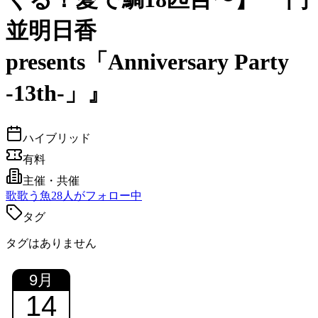
並明日香
presents「Anniversary Party
-13th-」』
ハイブリッド
有料
主催・共催
歌
歌う魚
28
人がフォロー中
タグ
タグはありません
9
月
14