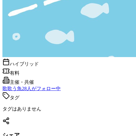
ハイブリッド
有料
主催・共催
歌
歌う魚
28
人がフォロー中
タグ
タグはありません
シェア