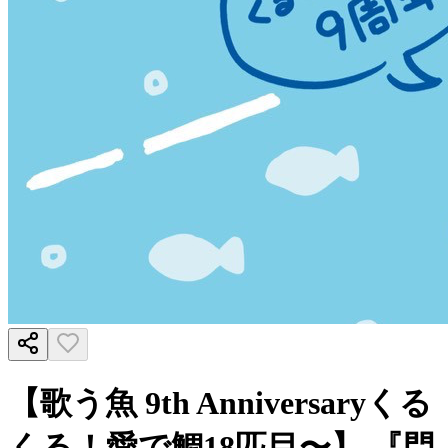
【歌う魚 9th Anniversaryくる
くる！愛で鯛18匹目〜】 『門