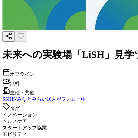
未来への実験場「LiSH」見
オフライン
無料
主催・共催
S
SHINみなとみらい
16
人がフォロー中
タグ
イノベーション
ヘルスケア
スタートアップ協業
モビリティ