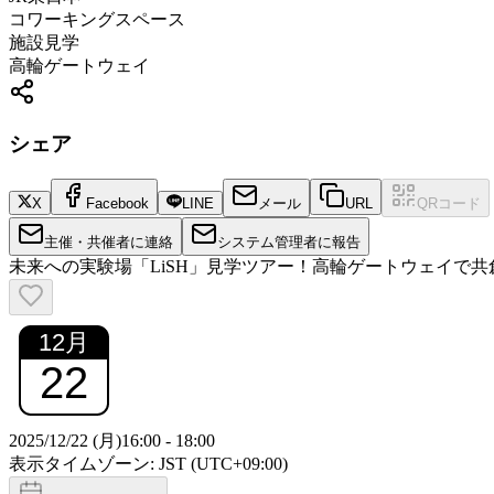
コワーキングスペース
施設見学
高輪ゲートウェイ
シェア
X
Facebook
LINE
メール
URL
QRコード
主催・共催者に連絡
システム管理者に報告
未来への実験場「LiSH」見学ツアー！高輪ゲートウェイで共
12
月
22
2025/12/22 (月)
16:00
-
18:00
表示タイムゾーン: JST (UTC+09:00)