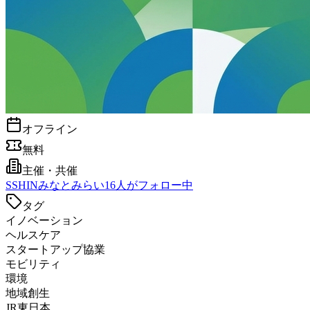
オフライン
無料
主催・共催
S
SHINみなとみらい
16
人がフォロー中
タグ
イノベーション
ヘルスケア
スタートアップ協業
モビリティ
環境
地域創生
JR東日本