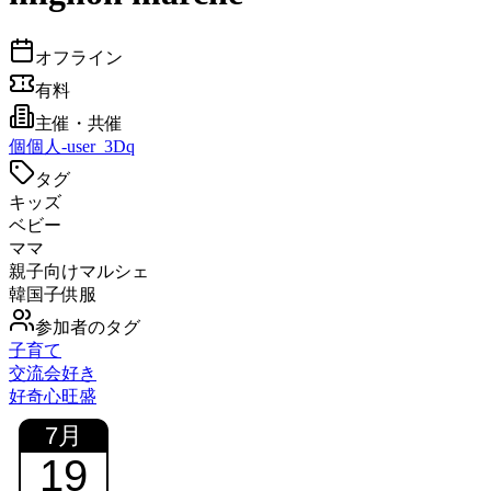
オフライン
有料
主催・共催
個
個人-user_3Dq
タグ
キッズ
ベビー
ママ
親子向けマルシェ
韓国子供服
参加者のタグ
子育て
交流会好き
好奇心旺盛
7
月
19