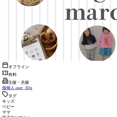
オフライン
有料
主催・共催
個
個人-user_3Dq
タグ
キッズ
ベビー
ママ