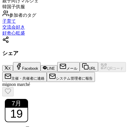
親子向けマルシェ
韓国子供服
参加者のタグ
子育て
交流会好き
好奇心旺盛
シェア
X
Facebook
LINE
メール
URL
QRコード
主催・共催者に連絡
システム管理者に報告
mignon marché
7
月
19