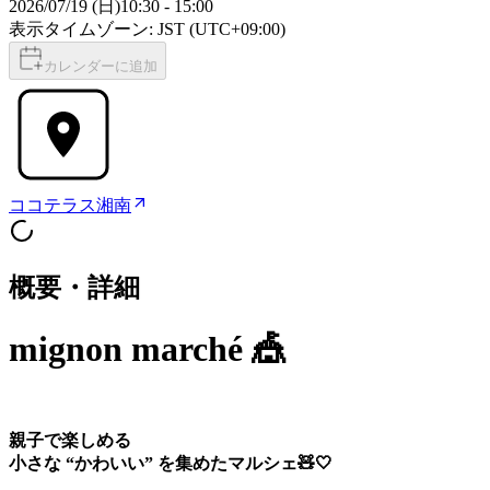
2026/07/19 (日)
10:30
-
15:00
表示タイムゾーン: JST (UTC+09:00)
カレンダーに追加
ココテラス湘南
概要・詳細
mignon marché 🎪
親子で楽しめる
小さな “かわいい” を集めたマルシェ🧸🤍