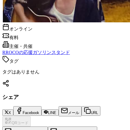
オンライン
有料
主催・共催
R
ROCOの応援ガソリンスタンド
タグ
タグはありません
シェア
X
Facebook
LINE
メール
URL
QRコード