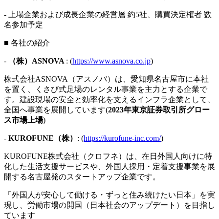
- 上場企業および成長企業の経営層 約5社、購買決定権者 数
名参加予定
■ 各社の紹介
-
（株）ASNOVA
: (
https://www.asnova.co.jp
)
株式会社ASNOVA（アスノバ）は、愛知県名古屋市に本社
を置く、くさび式足場のレンタル事業を主力とする企業で
す。建設現場の安全と効率化を支えるインフラ企業として、
全国へ事業を展開しています(
2023年東京証券取引所グロー
ス市場上場
)
-
KUROFUNE（株）
: (
https://kurofune-inc.com/
)
KUROFUNE株式会社（クロフネ）は、在日外国人向けに特
化した生活支援サービスや、外国人採用・定着支援事業を展
開する名古屋発のスタートアップ企業です。
「外国人が安心して働ける・ずっと住み続けたい日本」を実
現し、労働市場の開国（日本社会のアップデート）を目指し
ています