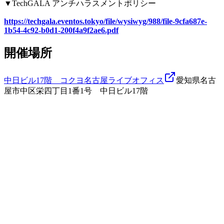
▼TechGALA アンチハラスメントポリシー
https://techgala.eventos.tokyo/file/wysiwyg/988/file-9cfa687e-
1b54-4c92-b0d1-200f4a9f2ae6.pdf
開催場所
中日ビル17階 コクヨ名古屋ライブオフィス
愛知県名古
屋市中区栄四丁目1番1号 中日ビル17階