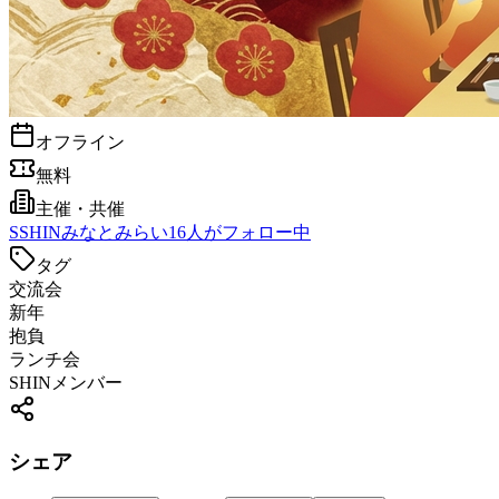
オフライン
無料
主催・共催
S
SHINみなとみらい
16
人がフォロー中
タグ
交流会
新年
抱負
ランチ会
SHINメンバー
シェア