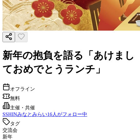
新年の抱負を語る「あけまし
ておめでとうランチ」
オフライン
無料
主催・共催
S
SHINみなとみらい
16
人がフォロー中
タグ
交流会
新年