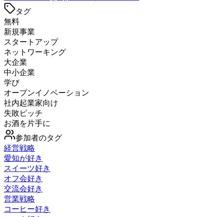
タグ
無料
新規事業
スタートアップ
ネットワーキング
大企業
中小企業
学び
オープンイノベーション
社内起業家向け
失敗ピッチ
お酒を片手に
参加者のタグ
経営戦略
愛知が好き
スイーツ好き
オフ会好き
交流会好き
営業戦略
コーヒー好き