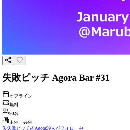
失敗ピッチ Agora Bar #31
オフライン
無料
90名
主催・共催
失
失敗ピッチ@Agora
59
人がフォロー中