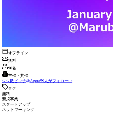
オフライン
無料
90名
主催・共催
失
失敗ピッチ@Agora
59
人がフォロー中
タグ
無料
新規事業
スタートアップ
ネットワーキング