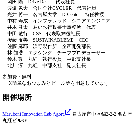
岡田 陽 Drive Beast 代表社員
渡邉 晃大 合同会社CYCLER 代表社員
光井 將一 名古屋大学 D-Center 特任教授
中村 寿成 インフラレッド シニアエンジニア
井本 健太 あいち行政書士事務所 代表
中田 敏行 CSS 代表取締役社長
後藤 友美 SUSTAINABLEME CEO
佐藤 麻耶 浜野製作所 企画開発部長
林 知浩 エクシング チーフプロデューサー
鈴木 敦 丸紅 執行役員 中部支社長
北川 淳 丸紅 中部支社 副支社長
参加費：無料
※簡単なおつまみとビール等を用意しています。
開催場所
Marubeni Innovation Lab Agora
名古屋市中区錦2-2-2 名古屋
丸紅ビル9F