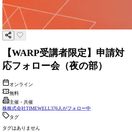
【WARP受講者限定】申請対
応フォロー会（夜の部）
オンライン
無料
主催・共催
株
株式会社TIMEWELL
376
人がフォロー中
タグ
タグはありません