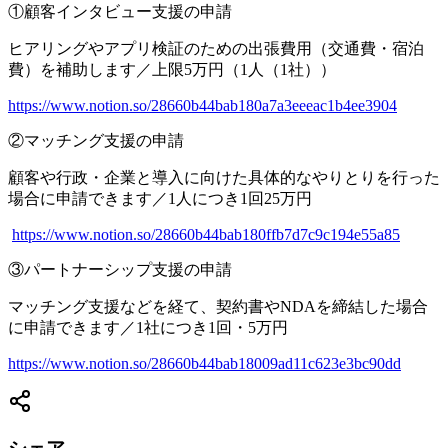
①顧客インタビュー支援の申請
ヒアリングやアプリ検証のための出張費用（交通費・宿泊
費）を補助します／上限5万円（1人（1社））
https://www.notion.so/28660b44bab180a7a3eeeac1b4ee3904
②マッチング支援の申請
顧客や行政・企業と導入に向けた具体的なやりとりを行った
場合に申請できます／1人につき1回25万円
https://www.notion.so/28660b44bab180ffb7d7c9c194e55a85
③パートナーシップ支援の申請
マッチング支援などを経て、契約書やNDAを締結した場合
に申請できます／1社につき1回・5万円
https://www.notion.so/28660b44bab18009ad11c623e3bc90dd