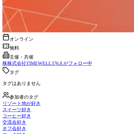
オンライン
無料
主催・共催
株
株式会社TIMEWELL
376
人がフォロー中
タグ
タグはありません
参加者のタグ
リゾート地が好き
スイーツ好き
コーヒー好き
交流会好き
オフ会好き