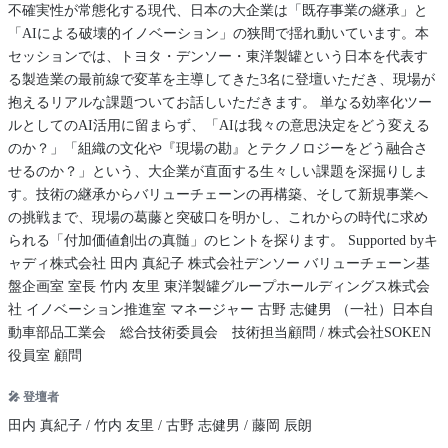
不確実性が常態化する現代、日本の大企業は「既存事業の継承」と
「AIによる破壊的イノベーション」の狭間で揺れ動いています。本
セッションでは、トヨタ・デンソー・東洋製罐という日本を代表す
る製造業の最前線で変革を主導してきた3名に登壇いただき、現場が
抱えるリアルな課題ついてお話しいただきます。 単なる効率化ツー
ルとしてのAI活用に留まらず、「AIは我々の意思決定をどう変える
のか？」「組織の文化や『現場の勘』とテクノロジーをどう融合さ
せるのか？」という、大企業が直面する生々しい課題を深掘りしま
す。技術の継承からバリューチェーンの再構築、そして新規事業へ
の挑戦まで、現場の葛藤と突破口を明かし、これからの時代に求め
られる「付加価値創出の真髄」のヒントを探ります。 Supported byキ
ャディ株式会社 田内 真紀子 株式会社デンソー バリューチェーン基
盤企画室 室長 竹内 友里 東洋製罐グループホールディングス株式会
社 イノベーション推進室 マネージャー 古野 志健男 （一社）日本自
動車部品工業会 総合技術委員会 技術担当顧問 / 株式会社SOKEN
役員室 顧問
🎤 登壇者
田内 真紀子 / 竹内 友里 / 古野 志健男 / 藤岡 辰朗