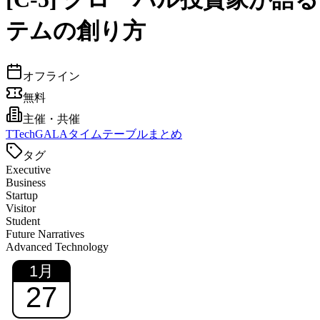
テムの創り方
オフライン
無料
主催・共催
T
TechGALAタイムテーブルまとめ
タグ
Executive
Business
Startup
Visitor
Student
Future Narratives
Advanced Technology
1
月
27