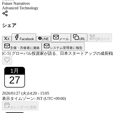
Future Narratives
Advanced Technology
シェア
X
Facebook
LINE
メール
URL
QRコード
主催・共催者に連絡
システム管理者に報告
[C-5] グローバル投資家が語る、日本スタートアップの成
1
月
27
2026/01/27 (火)
14:20
-
15:05
表示タイムゾーン: JST (UTC+09:00)
カレンダーに追加