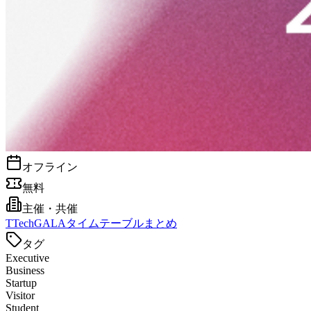
オフライン
無料
主催・共催
T
TechGALAタイムテーブルまとめ
タグ
Executive
Business
Startup
Visitor
Student