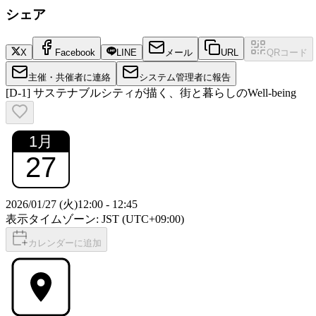
シェア
X
Facebook
LINE
メール
URL
QRコード
主催・共催者に連絡
システム管理者に報告
[D-1] サステナブルシティが描く、街と暮らしのWell-being
1
月
27
2026/01/27 (火)
12:00
-
12:45
表示タイムゾーン: JST (UTC+09:00)
カレンダーに追加