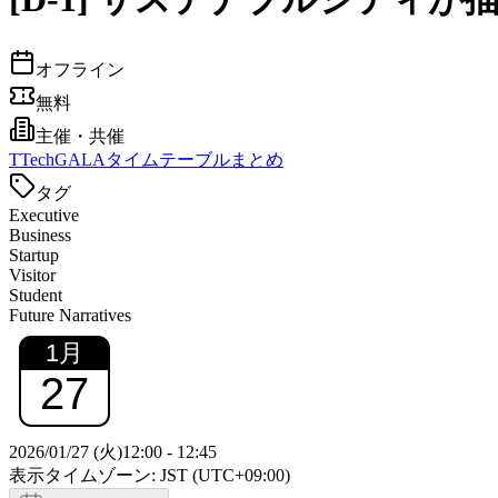
オフライン
無料
主催・共催
T
TechGALAタイムテーブルまとめ
タグ
Executive
Business
Startup
Visitor
Student
Future Narratives
1
月
27
2026/01/27 (火)
12:00
-
12:45
表示タイムゾーン: JST (UTC+09:00)