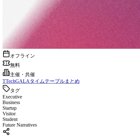
オフライン
無料
主催・共催
T
TechGALAタイムテーブルまとめ
タグ
Executive
Business
Startup
Visitor
Student
Future Narratives