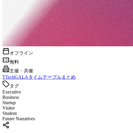
オフライン
無料
主催・共催
T
TechGALAタイムテーブルまとめ
タグ
Executive
Business
Startup
Visitor
Student
Future Narratives