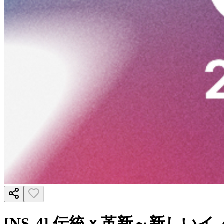
[NS-4] 伝統ｘ革新～新し