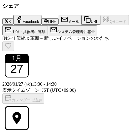
シェア
X
Facebook
LINE
メール
URL
QRコード
主催・共催者に連絡
システム管理者に報告
[NS-4] 伝統ｘ革新～新しいイノベーションのかたち
1
月
27
2026/01/27 (火)
13:30
-
14:30
表示タイムゾーン: JST (UTC+09:00)
カレンダーに追加