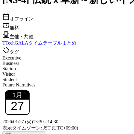
オフライン
無料
主催・共催
T
TechGALAタイムテーブルまとめ
タグ
Executive
Business
Startup
Visitor
Student
Future Narratives
1
月
27
2026/01/27 (火)
13:30
-
14:30
表示タイムゾーン: JST (UTC+09:00)