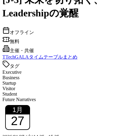
Leadershipの覚醒
オフライン
無料
主催・共催
T
TechGALAタイムテーブルまとめ
タグ
Executive
Business
Startup
Visitor
Student
Future Narratives
1
月
27