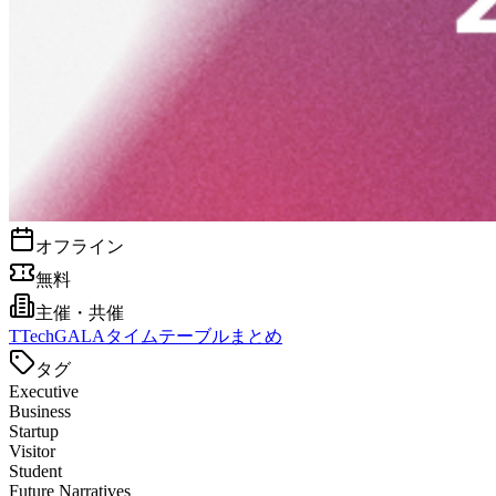
オフライン
無料
主催・共催
T
TechGALAタイムテーブルまとめ
タグ
Executive
Business
Startup
Visitor
Student
Future Narratives