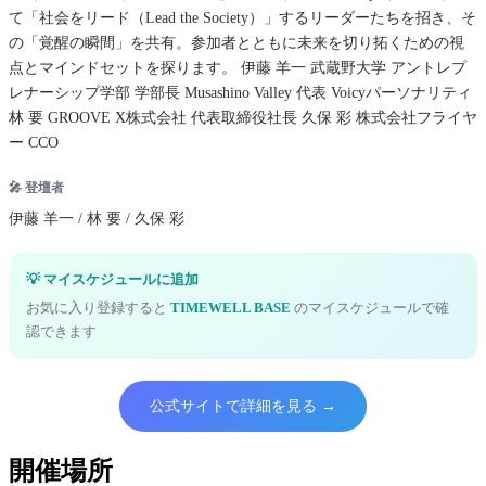
て「社会をリード（Lead the Society）」するリーダーたちを招き、そ
の「覚醒の瞬間」を共有。参加者とともに未来を切り拓くための視
点とマインドセットを探ります。 伊藤 羊一 武蔵野大学 アントレプ
レナーシップ学部 学部長 Musashino Valley 代表 Voicyパーソナリティ
林 要 GROOVE X株式会社 代表取締役社長 久保 彩 株式会社フライヤ
ー CCO
🎤 登壇者
伊藤 羊一 / 林 要 / 久保 彩
💡 マイスケジュールに追加
お気に入り登録すると
TIMEWELL BASE
のマイスケジュールで確
認できます
公式サイトで詳細を見る →
開催場所