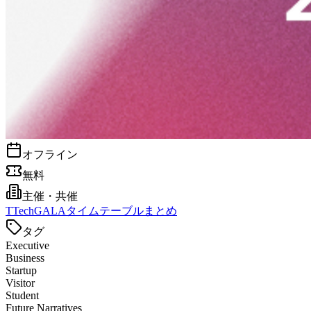
オフライン
無料
主催・共催
T
TechGALAタイムテーブルまとめ
タグ
Executive
Business
Startup
Visitor
Student
Future Narratives