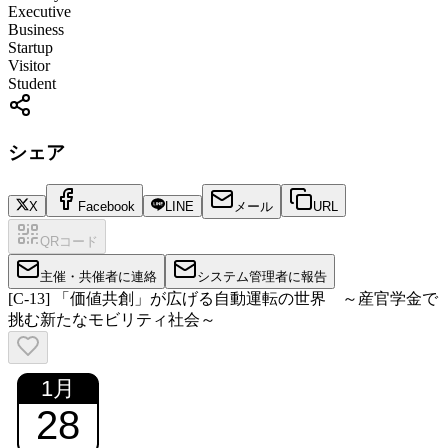
Executive
Business
Startup
Visitor
Student
シェア
X
Facebook
LINE
メール
URL
QRコード
主催・共催者に連絡
システム管理者に報告
[C-13] 「価値共創」が広げる自動運転の世界 ～産官学金で
挑む新たなモビリティ社会～
1
月
28