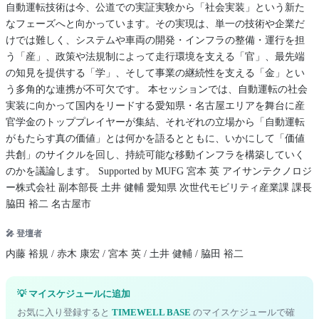
自動運転技術は今、公道での実証実験から「社会実装」という新た
なフェーズへと向かっています。その実現は、単一の技術や企業だ
けでは難しく、システムや車両の開発・インフラの整備・運行を担
う「産」、政策や法規制によって走行環境を支える「官」、最先端
の知見を提供する「学」、そして事業の継続性を支える「金」とい
う多角的な連携が不可欠です。 本セッションでは、自動運転の社会
実装に向かって国内をリードする愛知県・名古屋エリアを舞台に産
官学金のトッププレイヤーが集結、それぞれの立場から「自動運転
がもたらす真の価値」とは何かを語るとともに、いかにして「価値
共創」のサイクルを回し、持続可能な移動インフラを構築していく
のかを議論します。 Supported by MUFG 宮本 英 アイサンテクノロジ
ー株式会社 副本部長 土井 健輔 愛知県 次世代モビリティ産業課 課長
脇田 裕二 名古屋市
🎤 登壇者
内藤 裕規 / 赤木 康宏 / 宮本 英 / 土井 健輔 / 脇田 裕二
💡 マイスケジュールに追加
お気に入り登録すると
TIMEWELL BASE
のマイスケジュールで確