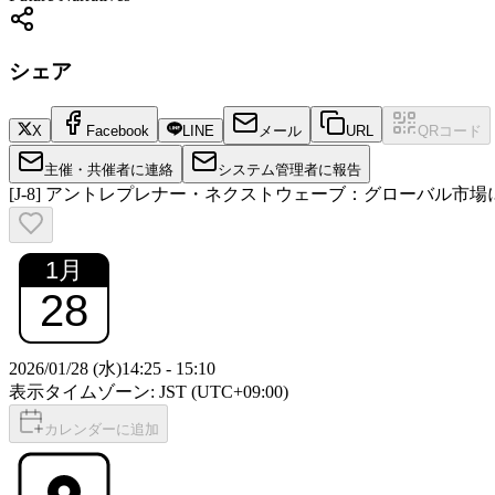
シェア
X
Facebook
LINE
メール
URL
QRコード
主催・共催者に連絡
システム管理者に報告
[J-8] アントレプレナー・ネクストウェーブ：グローバル市
1
月
28
2026/01/28 (水)
14:25
-
15:10
表示タイムゾーン: JST (UTC+09:00)
カレンダーに追加