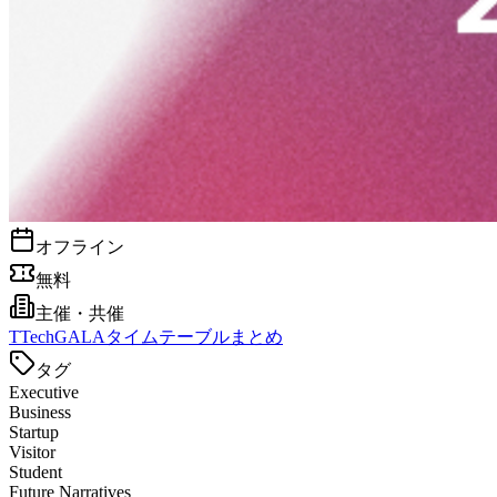
オフライン
無料
主催・共催
T
TechGALAタイムテーブルまとめ
タグ
Executive
Business
Startup
Visitor
Student
Future Narratives