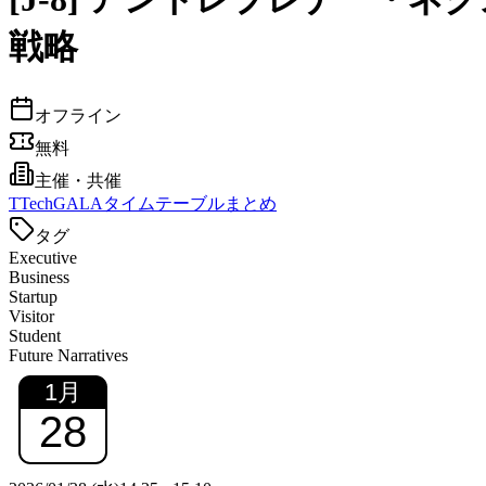
戦略
オフライン
無料
主催・共催
T
TechGALAタイムテーブルまとめ
タグ
Executive
Business
Startup
Visitor
Student
Future Narratives
1
月
28