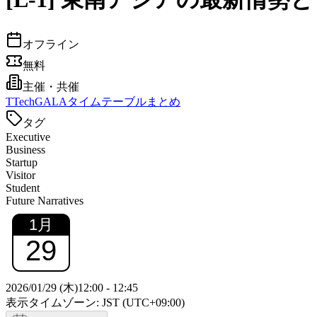
オフライン
無料
主催・共催
T
TechGALAタイムテーブルまとめ
タグ
Executive
Business
Startup
Visitor
Student
Future Narratives
1
月
29
2026/01/29 (木)
12:00
-
12:45
表示タイムゾーン: JST (UTC+09:00)