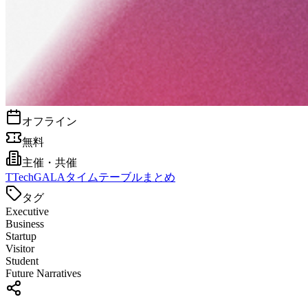
オフライン
無料
主催・共催
T
TechGALAタイムテーブルまとめ
タグ
Executive
Business
Startup
Visitor
Student
Future Narratives