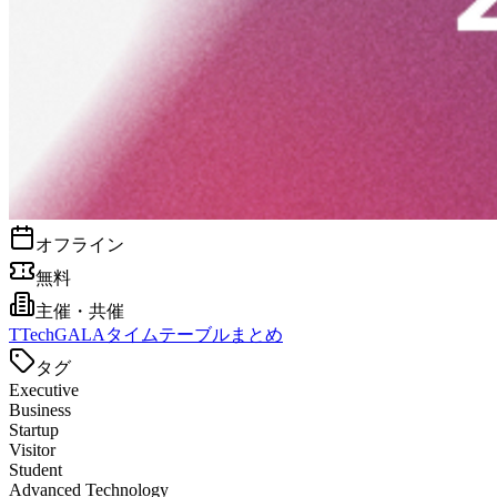
オフライン
無料
主催・共催
T
TechGALAタイムテーブルまとめ
タグ
Executive
Business
Startup
Visitor
Student
Advanced Technology