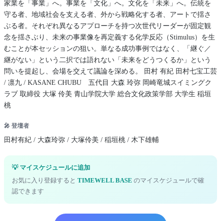
家業を「事業」へ。事業を「文化」へ。文化を「未来」へ。伝統を
守る者、地域社会を支える者、外から戦略化する者、アートで揺さ
ぶる者。それぞれ異なるアプローチを持つ次世代リーダーが固定観
念を揺さぶり、未来の事業像を再定義する化学反応（Stimulus）を生
むことが本セッションの狙い。単なる成功事例ではなく、「継ぐ／
継がない」という二択では語れない「未来をどうつくるか」という
問いを提起し、会場を交えて議論を深める。 田村 有紀 田村七宝工芸
/ 凛九 / KASANE CHUBU 五代目 大森 玲弥 岡崎竜城スイミングク
ラブ 取締役 大塚 伶美 青山学院大学 総合文化政策学部 大学生 稲垣
桃
🎤 登壇者
田村有紀 / 大森玲弥 / 大塚伶美 / 稲垣桃 / 木下雄輔
💡 マイスケジュールに追加
お気に入り登録すると
TIMEWELL BASE
のマイスケジュールで確
認できます