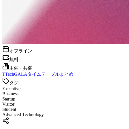
オフライン
無料
主催・共催
T
TechGALAタイムテーブルまとめ
タグ
Executive
Business
Startup
Visitor
Student
Advanced Technology