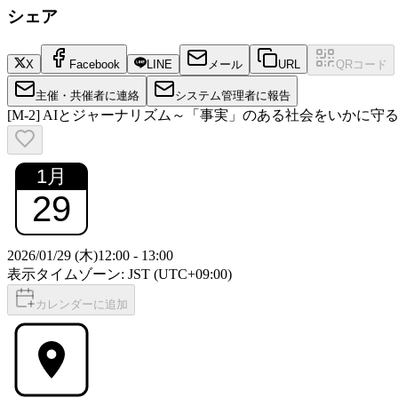
シェア
X
Facebook
LINE
メール
URL
QRコード
主催・共催者に連絡
システム管理者に報告
[M-2] AIとジャーナリズム～「事実」のある社会をいかに守
1
月
29
2026/01/29 (木)
12:00
-
13:00
表示タイムゾーン: JST (UTC+09:00)
カレンダーに追加