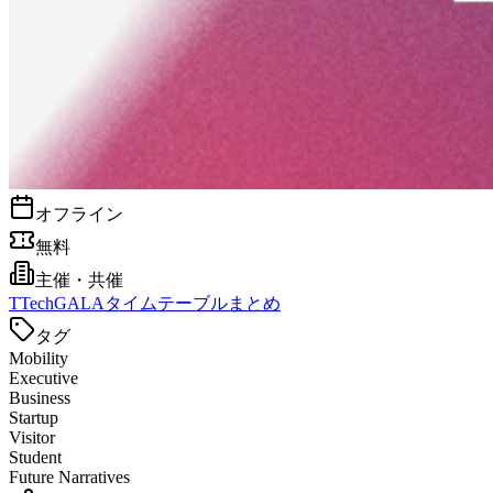
オフライン
無料
主催・共催
T
TechGALAタイムテーブルまとめ
タグ
Mobility
Executive
Business
Startup
Visitor
Student
Future Narratives