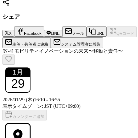
シェア
X
Facebook
LINE
メール
URL
QRコード
主催・共催者に連絡
システム管理者に報告
[N-4] モビリティイノベーションの未来〜移動と責任〜
1
月
29
2026/01/29 (木)
16:10
-
16:55
表示タイムゾーン: JST (UTC+09:00)
カレンダーに追加