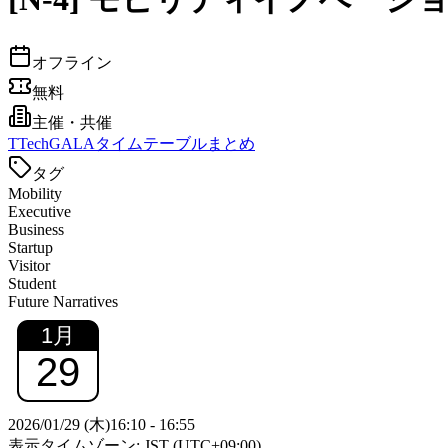
オフライン
無料
主催・共催
T
TechGALAタイムテーブルまとめ
タグ
Mobility
Executive
Business
Startup
Visitor
Student
Future Narratives
1
月
29
2026/01/29 (木)
16:10
-
16:55
表示タイムゾーン: JST (UTC+09:00)