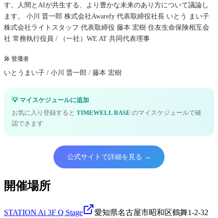
す。人間とAIが共生する、より豊かな未来のあり方について議論し
ます。 小川 晋一郎 株式会社Awarefy 代表取締役社長 いとう まい子
株式会社ライトスタッフ 代表取締役 藤本 宏樹 住友生命保険相互会
社 常務執行役員 / （一社）WE AT 共同代表理事
🎤 登壇者
いとうまい子 / 小川 晋一郎 / 藤本 宏樹
💡 マイスケジュールに追加
お気に入り登録すると
TIMEWELL BASE
のマイスケジュールで確
認できます
公式サイトで詳細を見る →
開催場所
STATION Ai 3F Q Stage
愛知県名古屋市昭和区鶴舞1-2-32