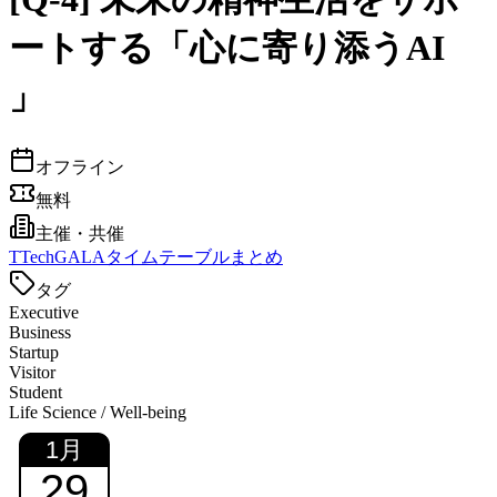
ートする「心に寄り添うAI
」
オフライン
無料
主催・共催
T
TechGALAタイムテーブルまとめ
タグ
Executive
Business
Startup
Visitor
Student
Life Science / Well-being
1
月
29