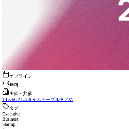
オフライン
無料
主催・共催
T
TechGALAタイムテーブルまとめ
タグ
Executive
Business
Startup