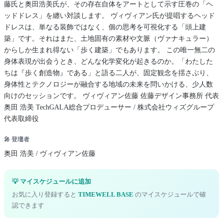
藤氏と奥田浩美氏が、その存在自体をアートとして示す圧巻の「ヘ
ッドドレス」を纏い対談します。 ヴィヴィアン氏が提唱するヘッド
ドレスは、単なる装飾ではなく、個の思考を可視化する「頭上建
築」です。それはまた、土地固有の素材や文脈（ヴァナキュラー）
からしか生まれ得ない「歩く建築」でもあります。 この唯一無二の
身体表現が出会うとき、どんな化学変化が起きるのか。「わたした
ちは『歩く創造物』である」と語る二人が、固定観念を揺さぶり、
身体性とテクノロジーが融合する地域の未来を問いかける、少人数
向けのセッションです。 ヴィヴィアン佐藤 佐藤デザイン事務所 代表
奥田 浩美 TechGALA総合プロデューサー / 株式会社ウィズグループ
代表取締役
🎤 登壇者
奥田 浩美 / ヴィヴィアン佐藤
💡 マイスケジュールに追加
お気に入り登録すると
TIMEWELL BASE
のマイスケジュールで確
認できます