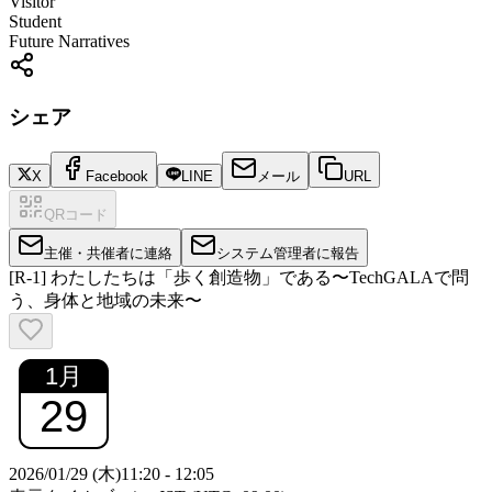
Visitor
Student
Future Narratives
シェア
X
Facebook
LINE
メール
URL
QRコード
主催・共催者に連絡
システム管理者に報告
[R-1] わたしたちは「歩く創造物」である〜TechGALAで問
う、身体と地域の未来〜
1
月
29
2026/01/29 (木)
11:20
-
12:05