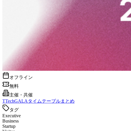
オフライン
無料
主催・共催
T
TechGALAタイムテーブルまとめ
タグ
Executive
Business
Startup