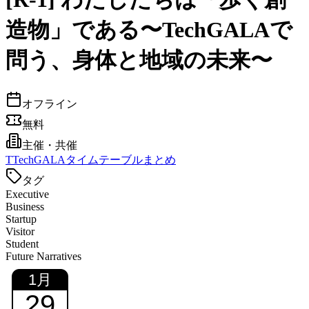
造物」である〜TechGALAで
問う、身体と地域の未来〜
オフライン
無料
主催・共催
T
TechGALAタイムテーブルまとめ
タグ
Executive
Business
Startup
Visitor
Student
Future Narratives
1
月
29