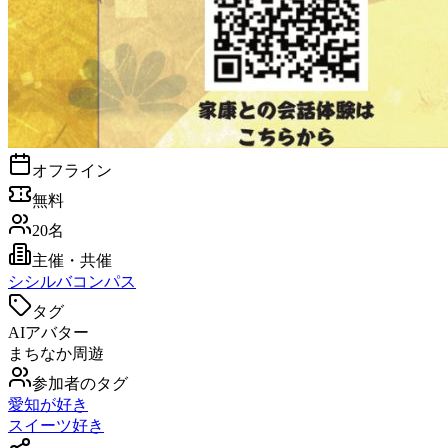
オフライン
無料
20名
主催・共催
シ
シルバコンパス
タグ
AIアバター
まちなか周遊
参加者のタグ
愛知が好き
スイーツ好き