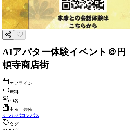
AIアバター体験イベント＠円
頓寺商店街
オフライン
無料
20名
主催・共催
シ
シルバコンパス
タグ