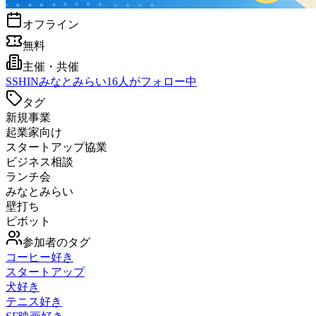
オフライン
無料
主催・共催
S
SHINみなとみらい
16
人がフォロー中
タグ
新規事業
起業家向け
スタートアップ協業
ビジネス相談
ランチ会
みなとみらい
壁打ち
ピボット
参加者のタグ
コーヒー好き
スタートアップ
犬好き
テニス好き