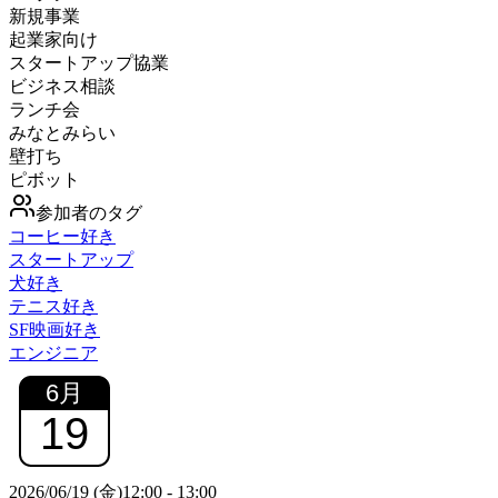
新規事業
起業家向け
スタートアップ協業
ビジネス相談
ランチ会
みなとみらい
壁打ち
ピボット
参加者のタグ
コーヒー好き
スタートアップ
犬好き
テニス好き
SF映画好き
エンジニア
6
月
19
2026/06/19 (金)
12:00
-
13:00