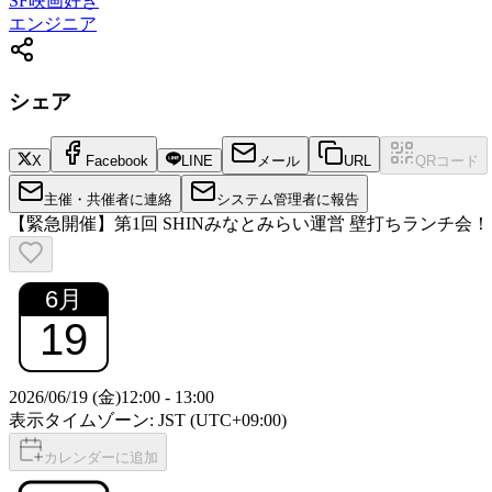
SF映画好き
エンジニア
シェア
X
Facebook
LINE
メール
URL
QRコード
主催・共催者に連絡
システム管理者に報告
【緊急開催】第1回 SHINみなとみらい運営 壁打ちランチ会！
6
月
19
2026/06/19 (金)
12:00
-
13:00
表示タイムゾーン: JST (UTC+09:00)
カレンダーに追加