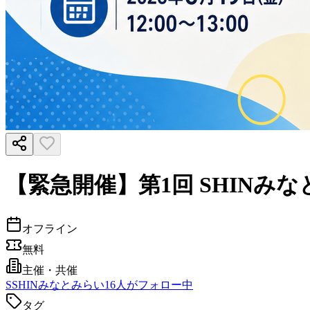
【緊急開催】第1回 SHINみ
オフライン
無料
主催・共催
S
SHINみなとみらい
16
人がフォロー中
タグ