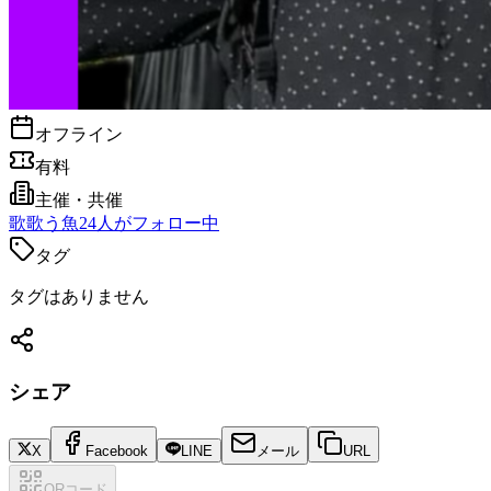
オフライン
有料
主催・共催
歌
歌う魚
24
人がフォロー中
タグ
タグはありません
シェア
X
Facebook
LINE
メール
URL
QRコード