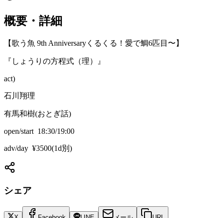
概要・詳細
【歌う魚 9th Anniversaryくるくる！愛で鯛6匹目〜】
『しょうりの方程式（理）』
act)
石川翔理
有馬和樹(おとぎ話)
open/start 18:30/19:00
adv/day ¥3500(1d別)
シェア
X
Facebook
LINE
メール
URL