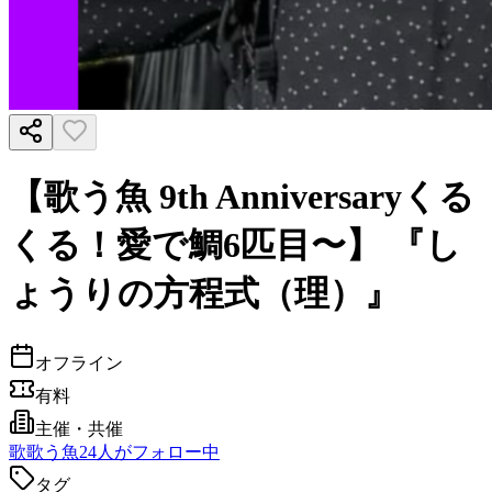
【歌う魚 9th Anniversaryくる
くる！愛で鯛6匹目〜】 『し
ょうりの方程式（理）』
オフライン
有料
主催・共催
歌
歌う魚
24
人がフォロー中
タグ