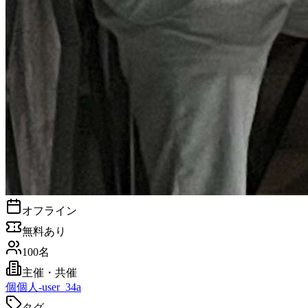
オフライン
無料あり
100名
主催・共催
個
個人-user_34a
タグ