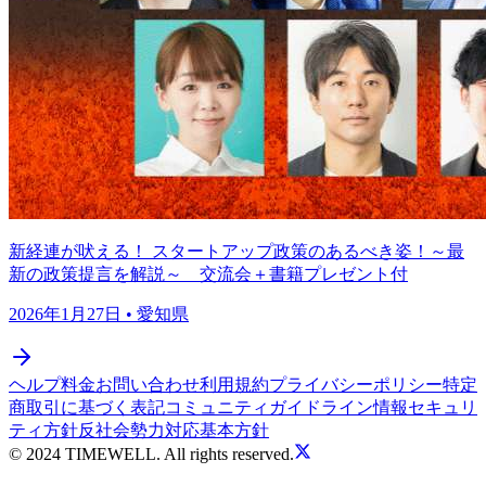
新経連が吠える！ スタートアップ政策のあるべき姿！～最
新の政策提言を解説～ 交流会＋書籍プレゼント付
2026年1月27日
• 愛知県
ヘルプ
料金
お問い合わせ
利用規約
プライバシーポリシー
特定
商取引に基づく表記
コミュニティガイドライン
情報セキュリ
ティ方針
反社会勢力対応基本方針
© 2024 TIMEWELL. All rights reserved.