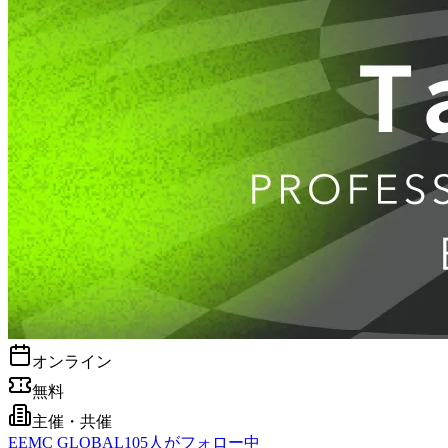
オンライン
無料
主催・共催
E
EMC GLOBAL
105
人がフォロー中