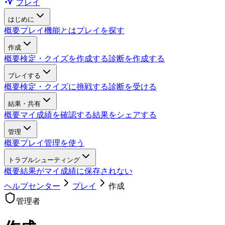
プレイ
はじめに
概要
プレイ機能とは
プレイを探す
作成
概要
検定・クイズを作成する
診断を作成する
プレイする
概要
検定・クイズに挑戦する
診断を受ける
結果・共有
概要
マイ成績を確認する
結果をシェアする
管理
概要
プレイ管理を使う
トラブルシューティング
概要
結果がマイ成績に保存されない
ヘルプセンター
プレイ
作成
管理者