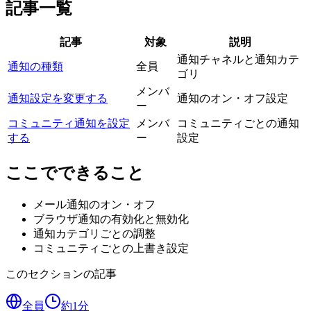
記事一覧
記事
対象
説明
通知チャネルと通知カテ
通知の種類
全員
ゴリ
メンバ
通知設定を変更する
通知のオン・オフ設定
ー
コミュニティ通知を設定
メンバ
コミュニティごとの通知
する
ー
設定
ここでできること
メール通知のオン・オフ
ブラウザ通知の有効化と無効化
通知カテゴリごとの調整
コミュニティごとの上書き設定
このセクションの記事
全員
約
1
分