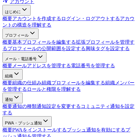
アカウント
はじめに
概要
アカウントを作成する
ログイン・ログアウトする
アカウ
ントの構造を理解する
プロフィール
概要
基本プロフィールを編集する
拡張プロフィールを管理す
る
プロフィールの公開範囲を設定する
興味タグを設定する
メール・電話番号
概要
メールアドレスを管理する
電話番号を管理する
組織
概要
組織の仕組み
組織プロフィールを編集する
組織メンバー
を管理する
ロールと権限を理解する
通知
概要
通知の種類
通知設定を変更する
コミュニティ通知を設定
する
PWA・プッシュ通知
概要
PWAをインストールする
プッシュ通知を有効にする
プ
ッシュ通知を管理する