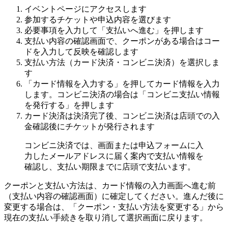
イベントページにアクセスします
参加するチケットや申込内容を選びます
必要事項を入力して「支払いへ進む」を押します
支払い内容の確認画面で、クーポンがある場合はコー
ドを入力して反映を確認します
支払い方法（カード決済・コンビニ決済）を選択しま
す
「カード情報を入力する」を押してカード情報を入力
します。コンビニ決済の場合は「コンビニ支払い情報
を発行する」を押します
カード決済は決済完了後、コンビニ決済は店頭での入
金確認後にチケットが発行されます
コンビニ決済では、画面または申込フォームに入
力したメールアドレスに届く案内で支払い情報を
確認し、支払い期限までに店頭で支払います。
クーポンと支払い方法は、カード情報の入力画面へ進む前
（支払い内容の確認画面）に確定してください。進んだ後に
変更する場合は、「クーポン・支払い方法を変更する」から
現在の支払い手続きを取り消して選択画面に戻ります。