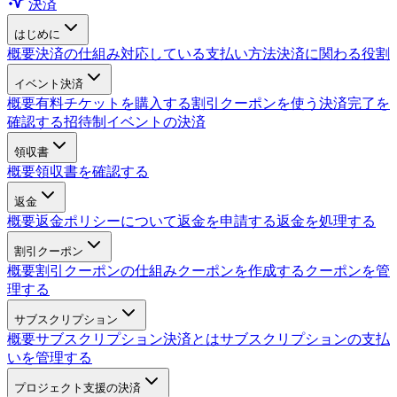
決済
はじめに
概要
決済の仕組み
対応している支払い方法
決済に関わる役割
イベント決済
概要
有料チケットを購入する
割引クーポンを使う
決済完了を
確認する
招待制イベントの決済
領収書
概要
領収書を確認する
返金
概要
返金ポリシーについて
返金を申請する
返金を処理する
割引クーポン
概要
割引クーポンの仕組み
クーポンを作成する
クーポンを管
理する
サブスクリプション
概要
サブスクリプション決済とは
サブスクリプションの支払
いを管理する
プロジェクト支援の決済