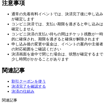
注意事項
通常の先着有料イベントでは、決済完了後に申し込み
が確定します
コンビニ決済では、支払い期限を過ぎると申し込みは
確定しません
コンビニ決済の支払い待ちの間はチケット残数が一時
的に確保され、期限を過ぎると確保が解除されます
申し込み後の変更や返金は、イベントの案内や主催者
の対応範囲をご確認ください
決済画面を途中で閉じた場合は、状態が確定するまで
少し時間がかかることがあります
関連記事
割引クーポンを使う
決済完了を確認する
決済の仕組み
関連記事