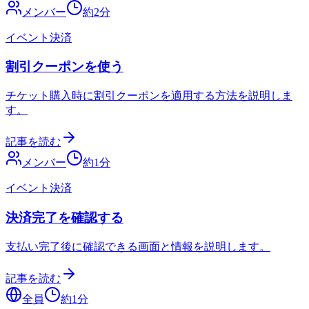
メンバー
約
2
分
イベント決済
割引クーポンを使う
チケット購入時に割引クーポンを適用する方法を説明しま
す。
記事を読む
メンバー
約
1
分
イベント決済
決済完了を確認する
支払い完了後に確認できる画面と情報を説明します。
記事を読む
全員
約
1
分