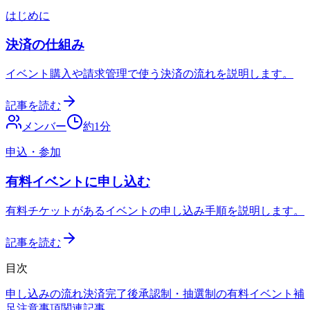
はじめに
決済の仕組み
イベント購入や請求管理で使う決済の流れを説明します。
記事を読む
メンバー
約
1
分
申込・参加
有料イベントに申し込む
有料チケットがあるイベントの申し込み手順を説明します。
記事を読む
目次
申し込みの流れ
決済完了後
承認制・抽選制の有料イベント
補
足
注意事項
関連記事