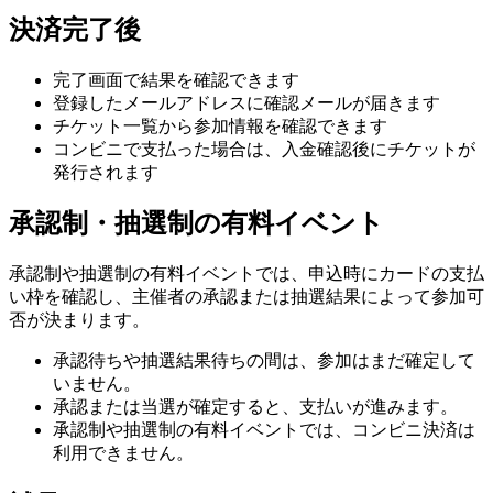
決済完了後
完了画面で結果を確認できます
登録したメールアドレスに確認メールが届きます
チケット一覧から参加情報を確認できます
コンビニで支払った場合は、入金確認後にチケットが
発行されます
承認制・抽選制の有料イベント
承認制や抽選制の有料イベントでは、申込時にカードの支払
い枠を確認し、主催者の承認または抽選結果によって参加可
否が決まります。
承認待ちや抽選結果待ちの間は、参加はまだ確定して
いません。
承認または当選が確定すると、支払いが進みます。
承認制や抽選制の有料イベントでは、コンビニ決済は
利用できません。