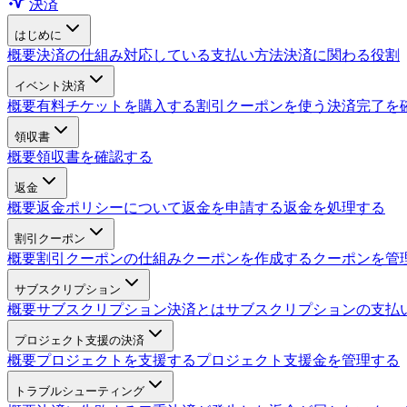
決済
はじめに
概要
決済の仕組み
対応している支払い方法
決済に関わる役割
イベント決済
概要
有料チケットを購入する
割引クーポンを使う
決済完了を
領収書
概要
領収書を確認する
返金
概要
返金ポリシーについて
返金を申請する
返金を処理する
割引クーポン
概要
割引クーポンの仕組み
クーポンを作成する
クーポンを管
サブスクリプション
概要
サブスクリプション決済とは
サブスクリプションの支払
プロジェクト支援の決済
概要
プロジェクトを支援する
プロジェクト支援金を管理する
トラブルシューティング