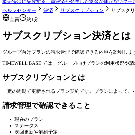
概要
決済に失敗する
二重決済が発生した
返金が届かない
クー
ヘルプセンター
決済
サブスクリプション
サブスクリ
全員
約
1
分
サブスクリプション決済とは
グループ向けプランの請求管理で確認できる内容を説明しま
TIMEWELL BASE では、グループ向けプランの利用状
サブスクリプションとは
一定の周期で更新されるプラン契約です。プランによって、
請求管理で確認できること
現在のプラン
ステータス
次回更新や解約予定