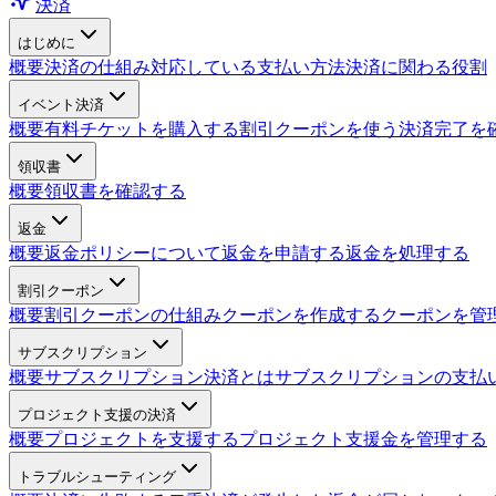
決済
はじめに
概要
決済の仕組み
対応している支払い方法
決済に関わる役割
イベント決済
概要
有料チケットを購入する
割引クーポンを使う
決済完了を
領収書
概要
領収書を確認する
返金
概要
返金ポリシーについて
返金を申請する
返金を処理する
割引クーポン
概要
割引クーポンの仕組み
クーポンを作成する
クーポンを管
サブスクリプション
概要
サブスクリプション決済とは
サブスクリプションの支払
プロジェクト支援の決済
概要
プロジェクトを支援する
プロジェクト支援金を管理する
トラブルシューティング