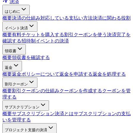
決済
はじめに
概要
決済の仕組み
対応している支払い方法
決済に関わる役割
イベント決済
概要
有料チケットを購入する
割引クーポンを使う
決済完了を
確認する
招待制イベントの決済
領収書
概要
領収書を確認する
返金
概要
返金ポリシーについて
返金を申請する
返金を処理する
割引クーポン
概要
割引クーポンの仕組み
クーポンを作成する
クーポンを管
理する
サブスクリプション
概要
サブスクリプション決済とは
サブスクリプションの支払
いを管理する
プロジェクト支援の決済