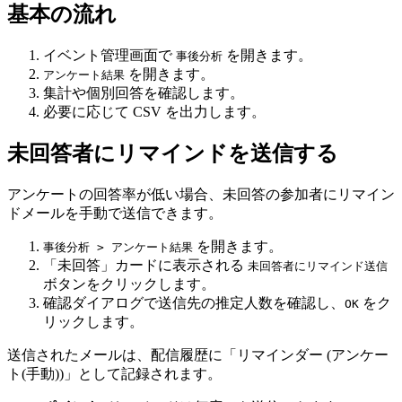
基本の流れ
イベント管理画面で
を開きます。
事後分析
を開きます。
アンケート結果
集計や個別回答を確認します。
必要に応じて CSV を出力します。
未回答者にリマインドを送信する
アンケートの回答率が低い場合、未回答の参加者にリマイン
ドメールを手動で送信できます。
を開きます。
事後分析 > アンケート結果
「未回答」カードに表示される
未回答者にリマインド送信
ボタンをクリックします。
確認ダイアログで送信先の推定人数を確認し、
をク
OK
リックします。
送信されたメールは、配信履歴に「リマインダー (アンケー
ト(手動))」として記録されます。