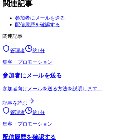
関連記事
参加者にメールを送る
配信履歴を確認する
関連記事
管理者
約
1
分
集客・プロモーション
参加者にメールを送る
参加者向けメールを送る方法を説明します。
記事を読む
管理者
約
1
分
集客・プロモーション
配信履歴を確認する