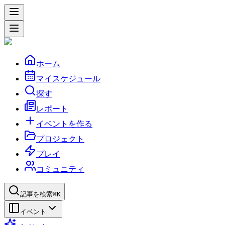
ホーム
マイスケジュール
探す
レポート
イベントを作る
プロジェクト
プレイ
コミュニティ
記事を検索
⌘K
イベント