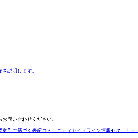
順を説明します。
らお問い合わせください。
商取引に基づく表記
コミュニティガイドライン
情報セキュリテ