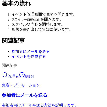
基本の流れ
イベント管理画面で
を開きます。
集客
を開きます。
フライヤー自動生成
スタイルや内容を調整します。
画像を書き出して告知に使います。
関連記事
参加者にメールを送る
イベントを作成する
関連記事
管理者
約
1
分
集客・プロモーション
参加者にメールを送る
参加者向けメールを送る方法を説明します。