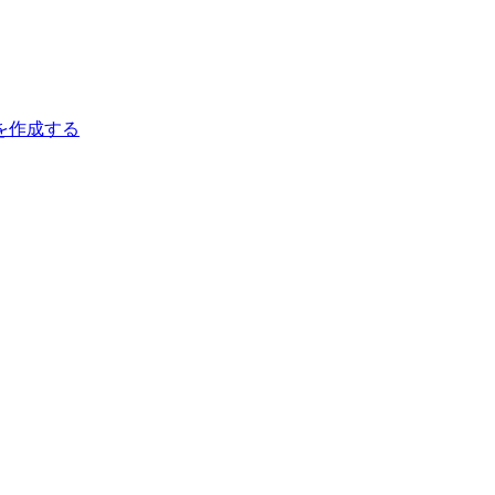
を作成する