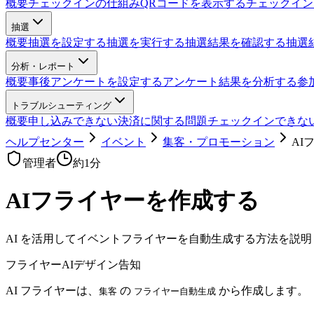
概要
チェックインの仕組み
QRコードを表示する
チェックイン
抽選
概要
抽選を設定する
抽選を実行する
抽選結果を確認する
抽選
分析・レポート
概要
事後アンケートを設定する
アンケート結果を分析する
参
トラブルシューティング
概要
申し込みできない
決済に関する問題
チェックインできな
ヘルプセンター
イベント
集客・プロモーション
AI
管理者
約
1
分
AIフライヤーを作成する
AI を活用してイベントフライヤーを自動生成する方法を説
フライヤー
AI
デザイン
告知
AI フライヤーは、
の
から作成します。
集客
フライヤー自動生成