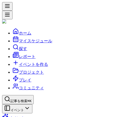
ホーム
マイスケジュール
探す
レポート
イベントを作る
プロジェクト
プレイ
コミュニティ
記事を検索
⌘K
イベント