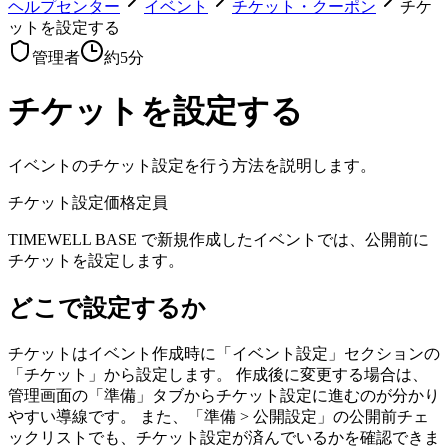
ヘルプセンター
イベント
チケット・クーポン
チケ
ットを設定する
管理者
約
5
分
チケットを設定する
イベントのチケット設定を行う方法を説明します。
チケット設定
価格
定員
TIMEWELL BASE で新規作成したイベントでは、公開前に
チケットを設定します。
どこで設定するか
チケットはイベント作成時に「イベント設定」セクションの
「チケット」から設定します。 作成後に変更する場合は、
管理画面の「準備」タブからチケット設定に進むのが分かり
やすい導線です。 また、「準備 > 公開設定」の公開前チェ
ックリストでも、チケット設定が済んでいるかを確認できま