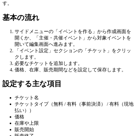
す。
基本の流れ
サイドメニューの「イベントを作る」から作成画面を
開くか、「主催・共催イベント」から対象イベントを
開いて編集画面へ進みます。
「イベント設定」セクションの「チケット」をクリッ
クします。
必要なチケットを追加します。
価格、在庫、販売期間などを設定して保存します。
設定する主な項目
チケット名
チケットタイプ（無料 / 有料（事前決済） / 有料（現地
払い））
価格
在庫や上限
販売開始
販売終了