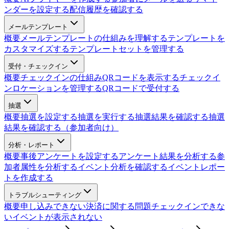
ンダーを設定する
配信履歴を確認する
メールテンプレート
概要
メールテンプレートの仕組みを理解する
テンプレートを
カスタマイズする
テンプレートセットを管理する
受付・チェックイン
概要
チェックインの仕組み
QRコードを表示する
チェックイ
ンロケーションを管理する
QRコードで受付する
抽選
概要
抽選を設定する
抽選を実行する
抽選結果を確認する
抽選
結果を確認する（参加者向け）
分析・レポート
概要
事後アンケートを設定する
アンケート結果を分析する
参
加者属性を分析する
イベント分析を確認する
イベントレポー
トを作成する
トラブルシューティング
概要
申し込みできない
決済に関する問題
チェックインできな
い
イベントが表示されない