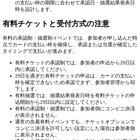
の支払い枠の期限に合わせて承認日・抽選結果発表日
時を設計します。
有料チケットと受付方式の注意
有料の承認制・抽選制イベントでは、参加者が申し込んだ時
点でカードの支払い枠を確保し、承認または当選が確定した
タイミングで支払いが進みます。
有料チケットの承認制では、参加者の申込から29日以
内に承認してください。
29日を過ぎた有料チケットの申込は、カードの支払い
枠を確定できないため承認できず、参加者管理から却
下します。
有料抽選では、抽選結果発表日時を有料チケットの申
込開始から29日以内に設定してください。
有料の承認制・抽選制では、参加者側にコンビニ決済
が表示されません。
通常の先着有料イベントでも、チケットオプションで
コンビニ決済を許可しない設定にした場合は参加者側
に表示されません。